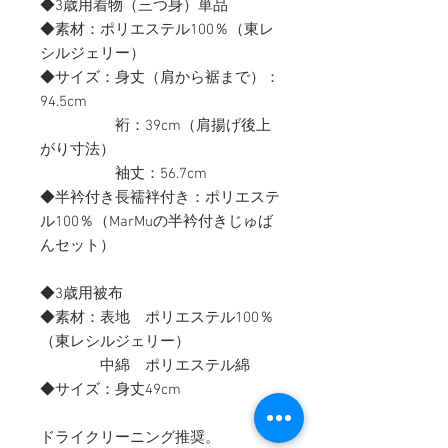
◆3歳用着物（三つ身）単品
◆素材：ポリエステル100％（東レ
シルジェリー）
◆サイズ：身丈（肩から裾まで）：
94.5cm
裄：39cm（肩揚げ後上
がり寸法）
袖丈：56.7cm
◆半衿付き長襦袢付き：ポリエステ
ル100％（MarMuの半衿付きじゅば
んセット）
◆3歳用被布
◆素材：表地 ポリエステル100％
（東レシルジェリー）
中綿 ポリエステル綿
◆サイズ：身丈49cm
ドライクリーニング推奨。