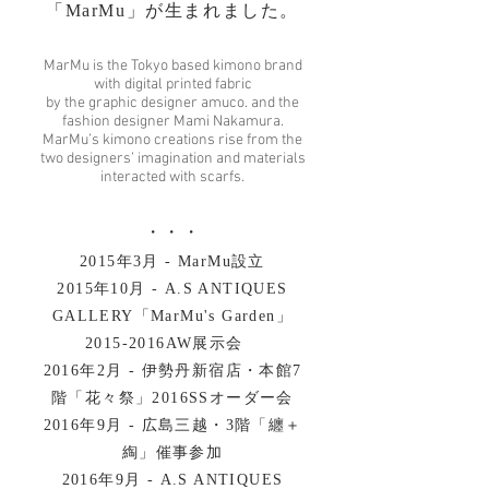
「MarMu」が生まれました。
MarMu is the Tokyo based kimono brand
with digital printed fabric
by the graphic designer amuco. and the
fashion designer Mami Nakamura.
MarMu’s kimono creations rise from the
two designers’ imagination and materials
interacted with scarfs.
・・・
2015年3月 -
MarMu設立
2015年10月 - A.S ANTIQUES
GALLERY「MarMu's Garden」
2015-2016AW展示会
2016年2月 - 伊勢丹新宿店・本館7
階「花々祭」2016SSオーダー会
2016年9月 - 広島三越・3階「纏＋
綯」催事参加
2016年9月 - A.S ANTIQUES