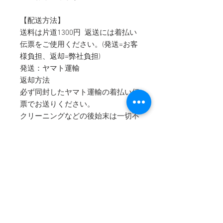
【配送方法】
送料は片道1300円 返送には着払い
伝票をご使用ください。(発送=お客
様負担、返却=弊社負担)
発送：ヤマト運輸
返却方法
必ず同封したヤマト運輸の着払い伝
票でお送りください。
クリーニングなどの後始末は一切不
要です。
【サイズ】
■ママ着物対応可能身長：153cm～
168cm位まで
■サイズ ：～11号まで
身丈：160ｃｍ 裄：67ｃｍ 前
幅：24ｃｍ 後幅：29ｃｍ