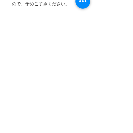
ので、予めご了承ください。
反物のみの販売です。お仕立て依頼
は別になります。
【納期】
在庫あり＝２日以内に発送可能
受注生産（反物のみご注文）＝約
1.5か月
受注生産（お仕立てもご注文）＝約
２か月
反物のみの販売です。
お仕立希望の方にはマイサイズで国
内ミシン併用仕立てお納めさせてい
ただきます。海外縫製はできません
のでご了承くださいませ。