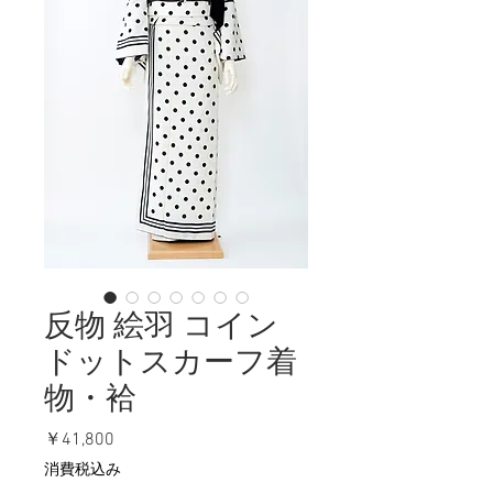
反物 絵羽 コイン
ドットスカーフ着
物・袷
価
￥41,800
格
消費税込み